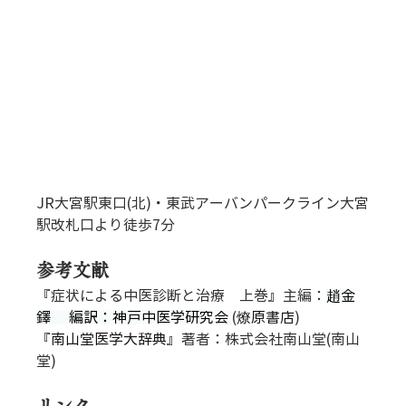
JR大宮駅東口(北)・東武アーバンパークライン大宮
駅改札口より徒歩7分
参考文献
『症状による中医診断と治療　上巻』主編：
趙金
鐸 　編訳：神戸中医学研究会 
(
燎原書店
)
『
南山堂医学大辞典
』著者：株式会社南山堂(南山
堂)
リンク