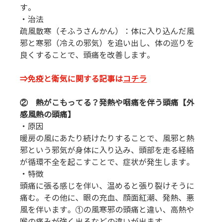
す。
・治法
疏風散寒（そふうさんかん）：体に入り込んだ風
邪と寒邪（冷えの邪気）を追い出し、体の巡りを
良くすることで、頭痛を改善します。
⇒免疫と衛気に関する記事は
コチラ
②    熱がこもってる？発熱や咽痛を伴う頭痛【外
感風熱の頭痛】
・原因
暖房の風にあたり続けたりすることで、風邪と熱
邪という邪気が身体に入り込み、頭部を走る経絡
が循環不全を起こすことで、症状が発生します。
・特徴
頭痛に張る感じを伴い、温めると張り裂けそうに
痛む。その他に、眼の充血、顔面紅潮、発熱、悪
風を伴います。①の風寒邪の頭痛と違い、高熱や
喉の痛みが強く出るなどの違いが出ます。