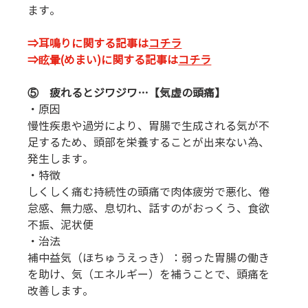
ます。
⇒耳鳴りに関する記事は
コチラ
⇒眩暈(めまい)に関する記事は
コチラ
⑤    疲れるとジワジワ…【気虚の頭痛】
・原因
慢性疾患や過労により、胃腸で生成される気が不
足するため、頭部を栄養することが出来ない為、
発生します。
・特徴
しくしく痛む持続性の頭痛で肉体疲労で悪化、倦
怠感、無力感、息切れ、話すのがおっくう、食欲
不振、泥状便
・治法
補中益気（ほちゅうえっき）：弱った胃腸の働き
を助け、気（エネルギー）を補うことで、頭痛を
改善します。　