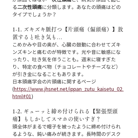
る
二次性頭痛
に分類します。あなたの頭痛はどの
タイプでしょうか？
1-1. ズキズキ脈打つ【片頭痛（偏頭痛）】放
置すると吐き気も…
こめかみや目の奥が、心臓の鼓動に合わせてズキ
ンズキンと痛むのが特徴です。光や音に敏感にな
ったり、吐き気を伴うことも。週末に寝すぎた
り、特定の食べ物（チョコレートやチーズなど）
が引き金になることもあります。
日本頭痛学会の片頭痛に関するページ 
(
https://www.jhsnet.net/ippan_zutu_kaisetu_02.
html#01
)
1-2. ギューッと締め付けられる【緊張型頭
痛】もしかしてスマホの使いすぎ？
頭全体がまるで帽子を被ったように締め付けられ
るような、鈍い痛みが続きます。長時間のデスク