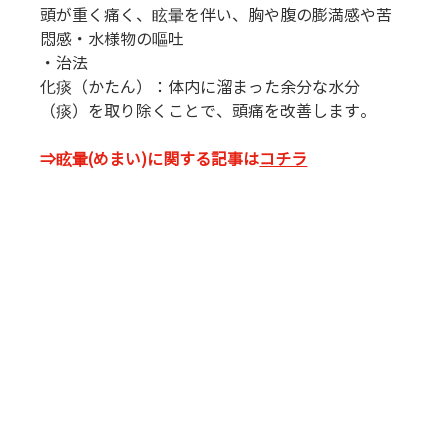
頭が重く痛く、眩暈を伴い、胸や腹の膨満感や苦
悶感・水様物の嘔吐
・治法
化痰（かたん）：体内に溜まった余分な水分
（痰）を取り除くことで、頭痛を改善します。
⇒眩暈(めまい)に関する記事は
コチラ