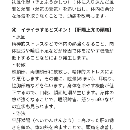
祛風化湿（きょふうかしつ）：体に入り込んだ風
邪と湿邪（湿気の邪気）を追い出し、体内の余分
な湿気を取り除くことで、頭痛を改善します。
④    イライラするとズキン！【肝陽上亢の頭痛】
・
原因
精神的ストレスなどで体内の熱強くなること、肉
体疲労や睡眠不足などが原因で体を冷やす機能が
低下することなどにより発生します。
・特徴
頭頂部、両側頭部に放散し、精神的ストレスによ
り悪化します。その他に、眩暈(めまい)、耳鳴り、
脇胸部痛などを伴います。身体を冷やす機能が低
下するので、口乾、顔面紅潮が生じます。身体の
熱が強くなることで、睡眠障害、怒りっぽいなど
の症状も見られます。
・治法
平肝潜陽（へいかんせんよう）：高ぶった肝の働
きを鎮め、体の熱を冷ますことで、頭痛を改善し