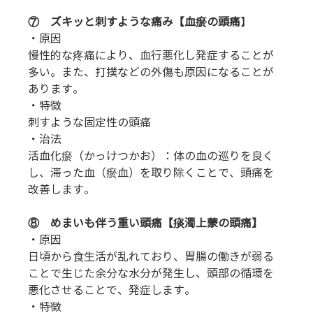
⑦    ズキッと刺すような痛み【血瘀の頭痛
】
・原因
慢性的な疼痛により、血行悪化し発症することが
多い。また、打撲などの外傷も原因になることが
あります。
・特徴
刺すような固定性の頭痛　
・治法
活血化瘀（かっけつかお）：体の血の巡りを良く
し、滞った血（瘀血）を取り除くことで、頭痛を
改善します。
⑧    めまいも伴う重い頭痛【痰濁上蒙の頭痛】
・原因
日頃から食生活が乱れており、胃腸の働きが弱る
ことで生じた余分な水分が発生し、頭部の循環を
悪化させることで、発症します。
・特徴