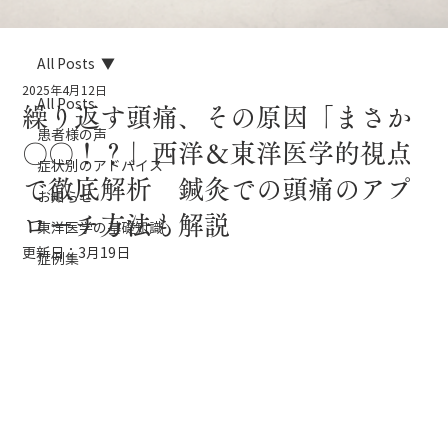
All Posts
2025年4月12日
All Posts
繰り返す頭痛、その原因「まさか
患者様の声
〇〇！？」西洋＆東洋医学的視点
症状別のアドバイス
で徹底解析 鍼灸での頭痛のアプ
お知らせ
ローチ方法も解説
東洋医学の基礎知識
更新日：
3月19日
症例集