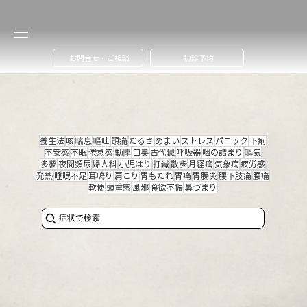
お問合せ・ご相談
初診予約
養生法
咳
喘息
嘔吐
頭痛
だるさ
めまい
ストレス
パニック
下痢
不安感
不眠
倦怠感
動悸
口臭
古代鍼
呼吸器
咽の詰まり
嘔気
多夢
夜間頻尿
婦人科
小児はり
打鍼
散歩
月経痛
気象病
疲労感
発熱
睡眠不足
耳鳴り
肩こり
胃もたれ
胃痛
胃腸炎
腰下肢痛
腰痛
軟便
頭重感
風邪
食欲不振
鼻づまり
症状で検索