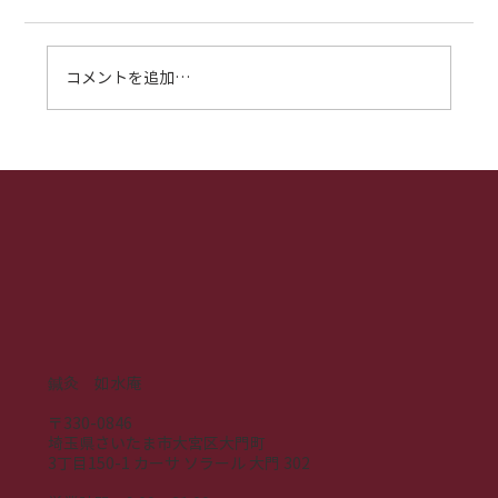
コメントを追加…
耳鳴りのお悩みは【大宮の鍼灸院へ】。
西洋と東洋、2つの視点から徹底解説
鍼灸 如水庵
〒330-0846
埼玉県さいたま市大宮区大門町
3丁目150-1 カーサ ソラール 大門 302