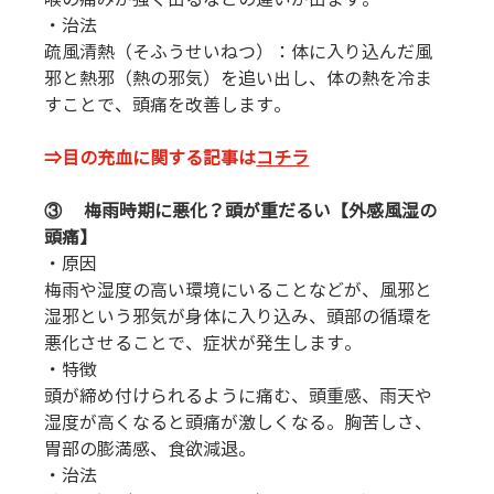
・治法
疏風清熱（そふうせいねつ）：体に入り込んだ風
邪と熱邪（熱の邪気）を追い出し、体の熱を冷ま
すことで、頭痛を改善します。
⇒目の充血に関する記事は
コチラ
③    
梅雨時期に悪化？頭が重だるい【外感風湿の
頭痛】
・原因
梅雨や湿度の高い環境にいることなどが、風邪と
湿邪という邪気が身体に入り込み、頭部の循環を
悪化させることで、症状が発生します。
・特徴
頭が締め付けられるように痛む、頭重感、雨天や
湿度が高くなると頭痛が激しくなる。胸苦しさ、
胃部の膨満感、食欲減退。
・治法