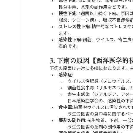
急性下痢:
 急に発症し、通常数日か
性食中毒、薬剤の副作用などです。
慢性下痢:
 4週間以上続く下痢。原因
腸炎、クローン病）、吸収不良症候
ストレス性下痢:
 精神的なストレスや
ます。
感染性下痢:
 細菌、ウイルス、寄生
表的です。
3. 下痢の原因【西洋医学的
下痢の原因は非常に多岐にわたります。
感染症:
ウイルス性腸炎（ノロウイルス
細菌性食中毒（サルモネラ菌、
寄生虫感染（ジアルジア、アメ
日本感染症学会の、感染性の下
食中毒:
 細菌やウイルスに汚染され
　　厚生労働省の食中毒に関するペ
薬剤の副作用:
 抗生物質、下剤、一
　　厚生労働省の薬剤の副作用の下