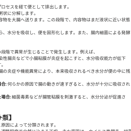
プロセスを経て便として排出します。
粥状に分解します。
内容物を大腸へ送ります。この段階で、内容物はまだ液状に近い状態
から、水分を吸収し、便を固形化します。また、腸内細菌による発酵
の段階で異常が生じることで発生します。例えば、
感染性腸炎などで小腸粘膜が炎症を起こすと、水分吸収能力が低下
す。
大腸の炎症や機能異常により、本来吸収されるべき水分が便の中に残
合:
 何らかの原因で腸の動きが速すぎると、水分が十分に吸収され
場合:
 細菌毒素などが腸管粘膜を刺激すると、水分分泌が促進さ
分類】
と原因によって分類されます。