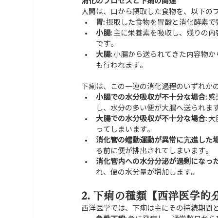
消化のプロセスと下痢の関連
人間は、口から摂取した食物を、以下の
胃:
 摂取した食物を胃酸と消化酵素で
小腸:
 主に栄養素を吸収し、残りの
です。
大腸:
 小腸から送られてきた内容物
も行われます。
下痢は、この一連の消化過程のいずれか
小腸での水分吸収が不十分な場合:
 
し、水分の多い便が大腸へ送られま
大腸での水分吸収が不十分な場合:
 
ってしまいます。
消化管の蠕動運動が異常に亢進した場
る前に便が排出されてしまいます。
消化管内への水分分泌が過剰になった
れ、便の水分量が増加します。
2. 下痢の種類【西洋医学的
西洋医学では、下痢は主にその持続期間