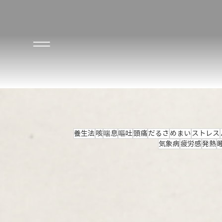
養生法
咳
喘息
嘔吐
頭痛
だるさ
めまい
ストレス
気象病
疲労感
発熱