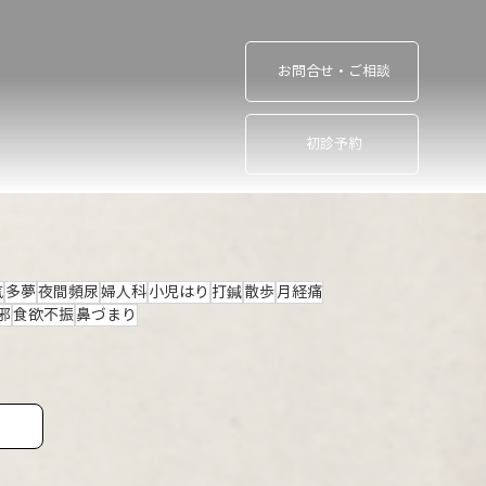
お問合せ・ご相談
初診予約
気
多夢
夜間頻尿
婦人科
小児はり
打鍼
散歩
月経痛
邪
食欲不振
鼻づまり