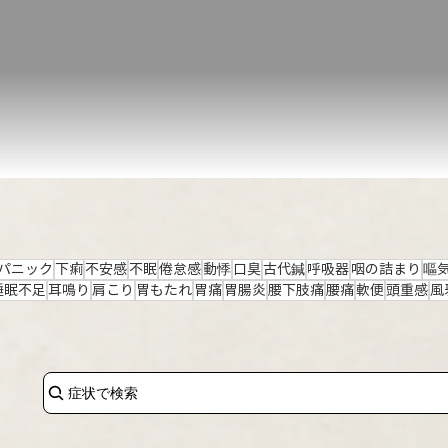
パニック
下痢
不安感
不眠
倦怠感
動悸
口臭
古代鍼
呼吸器
咽の詰まり
嘔
睡眠不足
耳鳴り
肩こり
胃もたれ
胃痛
胃腸炎
腰下肢痛
腰痛
軟便
頭重感
風
症状で検索