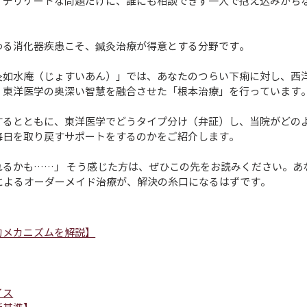
？デリケートな問題だけに、誰にも相談できず一人で抱え込みがち
わる消化器疾患こそ、鍼灸治療が得意とする分野です。
灸如水庵（じょすいあん）」では、あなたのつらい下痢に対し、西
、東洋医学の奥深い智慧を融合させた「根本治療」を行っています
するとともに、東洋医学でどうタイプ分け（弁証）し、当院がどの
毎日を取り戻すサポートをするのかをご紹介します。
るかも……」 そう感じた方は、ぜひこの先をお読みください。あ
によるオーダーメイド治療が、解決の糸口になるはずです。
的メカニズムを解説】
イス