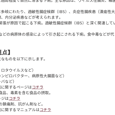
ら1週間程度で自然に治まる下痢。主な原因は、ウイルス性腸炎、細
は多岐にわたり、過敏性腸症候群（IBS）、炎症性腸疾患（潰瘍性
群、内分泌疾患などが考えられます。
緊張が原因で起こる下痢。過敏性腸症候群（IBS）と深く関連して
虫などの病原体の感染によって引き起こされる下痢。食中毒などが代
視点】
主なものを以下に示します。
、ロタウイルスなど）
カンピロバクター、病原性大腸菌など）
ーバなど）
痢に関するページは
コチラ
た食品、毒素を含む食品の摂取。
ージは
コチラ
部の鎮痛剤、抗がん剤など。
痢に関するマニュアルは
コチラ