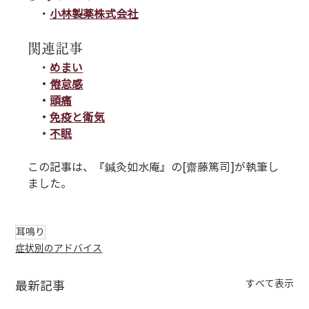
　・
小林製薬株式会社
関連記事
　・
めまい
　・
倦怠感
　・
頭痛
　・
免疫と衛気
　・
不眠
この記事は、『鍼灸如水庵』の[齋藤篤司]が執筆し
ました。
耳鳴り
症状別のアドバイス
すべて表示
最新記事