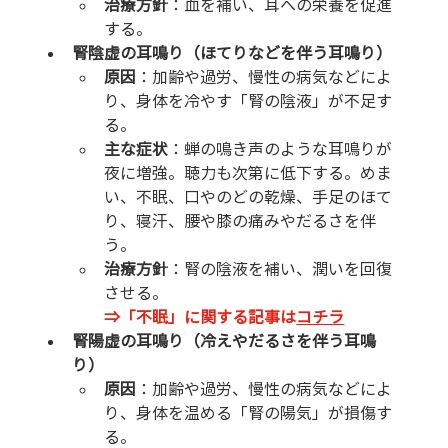
治療方針
：血を補い、耳への栄養を促進
する。
腎陰虚の耳鳴り（ほてりなどを伴う耳鳴り）
原因
：加齢や過労、慢性の病気などによ
り、身体を冷やす「腎の陰液」が不足す
る。
主な症状
：蝉の鳴き声のような耳鳴りが
夜に増強。聴力も次第に低下する。めま
い、不眠、口やのどの乾燥、手足のほて
り、寝汗、腰や膝の痛みやだるさを伴
う。
治療方針
：腎の陰液を補い、潤いを回復
させる。
⇒「不眠」に関する記事は
コチラ
腎陽虚の耳鳴り（冷えやだるさを伴う耳鳴
り）
原因
：加齢や過労、慢性の病気などによ
り、身体を温める「腎の陽気」が損傷す
る。