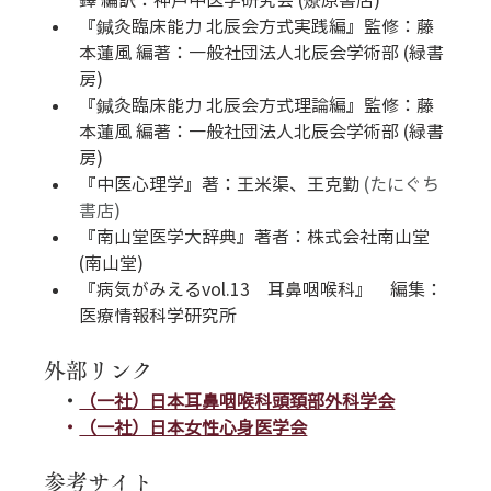
鐸 編訳：神戸中医学研究会 (燎原書店)
『鍼灸臨床能力 北辰会方式実践編』監修：藤
本蓮風 編著：一般社団法人北辰会学術部 (緑書
房)
『鍼灸臨床能力 北辰会方式理論編』監修：藤
本蓮風 編著：一般社団法人北辰会学術部 (緑書
房)
『中医心理学』著：
王米渠、王克勤 
(たにぐち
書店)
『南山堂医学大辞典』著者：株式会社南山堂
(南山堂)
『病気がみえるvol.13　耳鼻咽喉科』　編集：
医療情報科学研究所
外部リンク
　・
（一社）日本耳鼻咽喉科頭頚部外科学会
　・
（一社）日本女性心身医学会
参考サイト