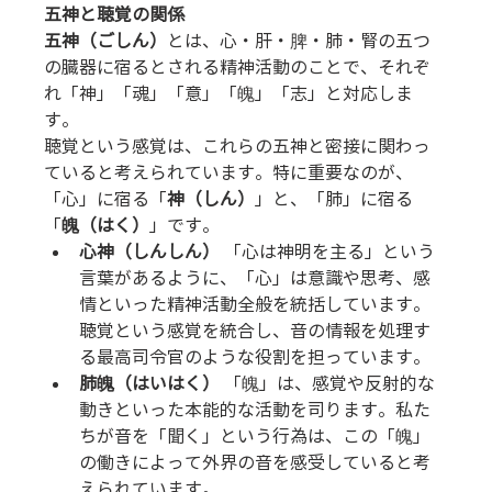
五神と聴覚の関係
五神（ごしん）
とは、心・肝・脾・肺・腎の五つ
の臓器に宿るとされる精神活動のことで、それぞ
れ「神」「魂」「意」「魄」「志」と対応しま
す。
聴覚という感覚は、これらの五神と密接に関わっ
ていると考えられています。特に重要なのが、
「心」に宿る「
神（しん）
」と、「肺」に宿る
「
魄（はく）
」です。
心神（しんしん）
 「心は神明を主る」という
言葉があるように、「心」は意識や思考、感
情といった精神活動全般を統括しています。
聴覚という感覚を統合し、音の情報を処理す
る最高司令官のような役割を担っています。
肺魄（はいはく）
 「魄」は、感覚や反射的な
動きといった本能的な活動を司ります。私た
ちが音を「聞く」という行為は、この「魄」
の働きによって外界の音を感受していると考
えられています。