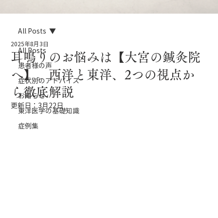
All Posts
2025年8月3日
All Posts
耳鳴りのお悩みは【大宮の鍼灸院
患者様の声
へ】。西洋と東洋、2つの視点か
症状別のアドバイス
ら徹底解説
お知らせ
更新日：
3月22日
東洋医学の基礎知識
症例集