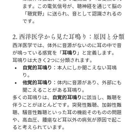
ます。この電気信号が、聴神経を通じて脳の
「聴覚野」に送られ、音として認識されるの
です。
2. 西洋医学から見た耳鳴り：原因と分類
西洋医学では、体外に音源がないのに耳の中で音
が鳴っている感覚を「
耳鳴り
」と定義します。
耳鳴りは大きく2つに分類されます。
自覚的耳鳴り
：本人にしか聞こえない耳鳴
り。
他覚的耳鳴り
：体内に音源があり、外部にも
聞こえることがある耳鳴り。
多くの耳鳴りは、
自覚的耳鳴り
に該当し、難聴を
伴うことがほとんどです。突発性難聴、加齢性難
聴、騒音性難聴といった耳の機能そのものの問題
や、高血圧、腫瘍など耳以外の病気が原因で起こ
ると考えられています。