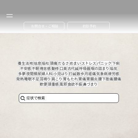
お問合せ・ご相談
初診予約
養生法
咳
喘息
嘔吐
頭痛
だるさ
めまい
ストレス
パニック
下痢
不安感
不眠
倦怠感
動悸
口臭
古代鍼
呼吸器
咽の詰まり
嘔気
多夢
夜間頻尿
婦人科
小児はり
打鍼
散歩
月経痛
気象病
疲労感
発熱
睡眠不足
耳鳴り
肩こり
胃もたれ
胃痛
胃腸炎
腰下肢痛
腰痛
軟便
頭重感
風邪
食欲不振
鼻づまり
症状で検索