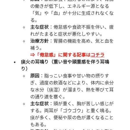
の働きが低下し、エネルギー源となる
「気」や「血」が十分に生成されなくな
る。
主な症状
：倦怠感や食欲不振を伴い、疲
れがたまると症状が悪化しやすい。
治療方針
：胃腸の機能を高め、気と血を
補う。
⇒「倦怠感」に関する記事は
コチラ
痰火の耳鳴り（重い音や頭重感を伴う耳鳴
り）
原因
：脂っこい食事や甘い物の摂りす
ぎ、過度の飲酒などにより、体内に余分
な水分（痰湿）が溜まり、熱を帯びて耳
の通り道を塞ぐ。
主な症状
：頭が重く、胸が苦しい感じが
する。両耳が「ゴウゴウ」と重く鳴る。
痰が多く、便秘や尿の色が濃くなること
もある。