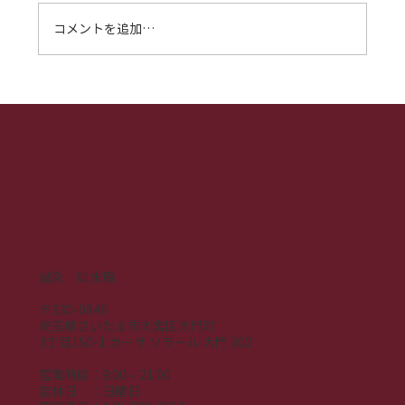
コメントを追加…
不眠の悩み、もう一人で抱え込まない
で。鍼灸が叶える、心地よい眠りとスッ
キリした毎日【大宮駅徒歩7分鍼灸如水
庵】
鍼灸 如水庵
〒330-0846
埼玉県さいたま市大宮区大門町
3丁目150-1 カーサ ソラール 大門 302
営業時間：9:00～21:00
​定休日 ：日曜日