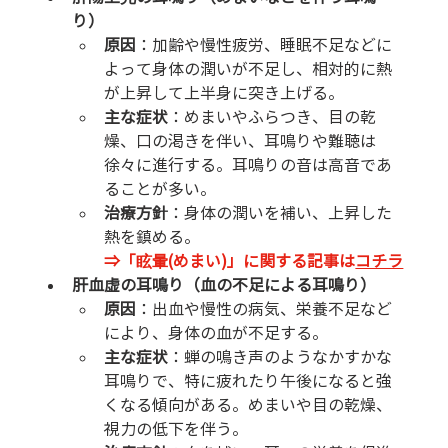
り）
原因
：加齢や慢性疲労、睡眠不足などに
よって身体の潤いが不足し、相対的に熱
が上昇して上半身に突き上げる。
主な症状
：めまいやふらつき、目の乾
燥、口の渇きを伴い、耳鳴りや難聴は
徐々に進行する。耳鳴りの音は高音であ
ることが多い。
治療方針
：身体の潤いを補い、上昇した
熱を鎮める。
⇒「眩暈(めまい)」に関する記事は
コチラ
肝血虚の耳鳴り（血の不足による耳鳴り）
原因
：出血や慢性の病気、栄養不足など
により、身体の血が不足する。
主な症状
：蝉の鳴き声のようなかすかな
耳鳴りで、特に疲れたり午後になると強
くなる傾向がある。めまいや目の乾燥、
視力の低下を伴う。