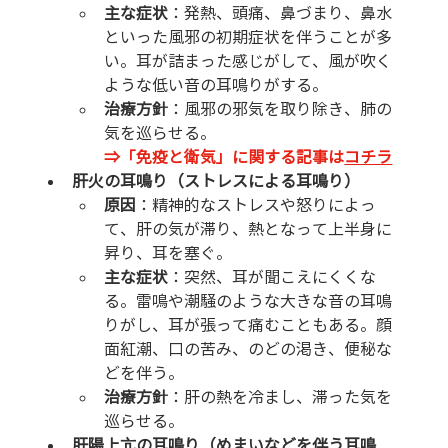
主な症状
：発熱、頭痛、鼻づまり、鼻水
といった風邪の初期症状を伴うことが多
い。耳が詰まった感じがして、風が吹く
ような低い音の耳鳴りがする。
治療方針
：風邪の邪気を取り除き、肺の
気を巡らせる。
⇒「免疫と衛気」に関する記事は
コチラ
肝火の耳鳴り（ストレスによる耳鳴り）
原因
：精神的なストレスや怒りによっ
て、肝の気が滞り、熱となって上半身に
昇り、耳を塞ぐ。
主な症状
：突然、耳が聞こえにくくな
る。雷鳴や潮騒のような大きな音の耳鳴
りがし、耳が張って痛むこともある。顔
面紅潮、口の苦み、のどの渇き、便秘な
どを伴う。
治療方針
：肝の熱を冷まし、滞った気を
巡らせる。
肝陽上亢の耳鳴り（めまいなどを伴う耳鳴