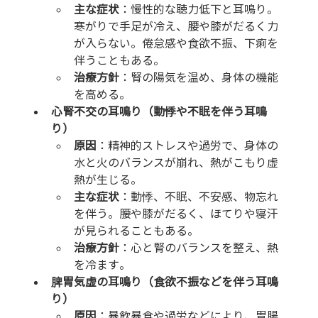
主な症状
：慢性的な聴力低下と耳鳴り。
寒がりで手足が冷え、腰や膝がだるく力
が入らない。倦怠感や食欲不振、下痢を
伴うこともある。
治療方針
：腎の陽気を温め、身体の機能
を高める。
心腎不交の耳鳴り（動悸や不眠を伴う耳鳴
り）
原因
：精神的ストレスや過労で、身体の
水と火のバランスが崩れ、熱がこもり虚
熱が生じる。
主な症状
：動悸、不眠、不安感、物忘れ
を伴う。腰や膝がだるく、ほてりや寝汗
が見られることもある。
治療方針
：心と腎のバランスを整え、熱
を冷ます。
脾胃気虚の耳鳴り（食欲不振などを伴う耳鳴
り）
原因
：暴飲暴食や過労などにより、胃腸