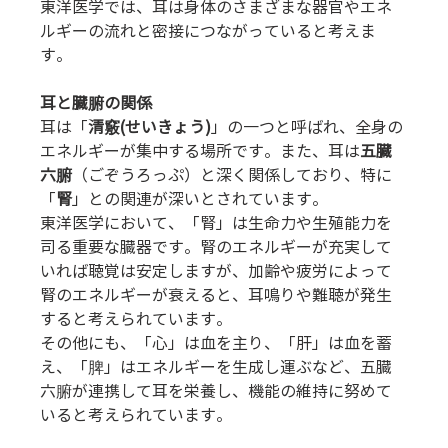
東洋医学では、耳は身体のさまざまな器官やエネ
ルギーの流れと密接につながっていると考えま
す。
耳と臓腑の関係
耳は「
清竅(せいきょう)
」の一つと呼ばれ、全身の
エネルギーが集中する場所です。また、耳は
五臓
六腑
（ごぞうろっぷ）と深く関係しており、特に
「
腎
」との関連が深いとされています。
東洋医学において、「腎」は生命力や生殖能力を
司る重要な臓器です。腎のエネルギーが充実して
いれば聴覚は安定しますが、加齢や疲労によって
腎のエネルギーが衰えると、耳鳴りや難聴が発生
すると考えられています。
その他にも、「心」は血を主り、「肝」は血を蓄
え、「脾」はエネルギーを生成し運ぶなど、五臓
六腑が連携して耳を栄養し、機能の維持に努めて
いると考えられています。