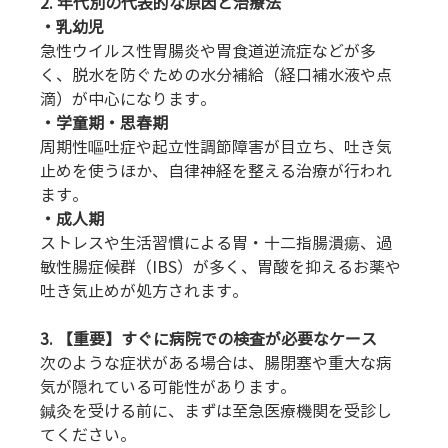
2. 年代別の代表的な原因と治療法
・乳幼児
急性ウイルス性胃腸炎や胃食道逆流症などが多
く、脱水を防ぐための水分補給（経口補水液や点
滴）が中心になります。
・学童期・思春期
周期性嘔吐症や起立性調節障害が目立ち、吐き気
止めを使うほか、自律神経を整える治療が行われ
ます。
・成人期
ストレスや生活習慣による胃・十二指腸潰瘍、過
敏性腸症候群（IBS）が多く、胃酸を抑えるお薬や
吐き気止めが処方されます。
3. 【重要】すぐに病院での検査が必要なケース
次のような症状がある場合は、腸閉塞や重大な病
気が隠れている可能性があります。
鍼灸を受ける前に、まずは至急医療機関を受診し
てください。