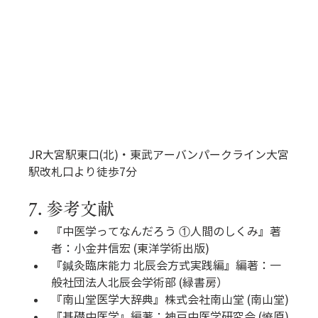
JR大宮駅東口(北)・東武アーバンパークライン大宮
駅改札口より徒歩7分
7. 参考文献
『中医学ってなんだろう ①人間のしくみ』著
者：小金井信宏 (東洋学術出版)
『鍼灸臨床能力 北辰会方式実践編』編著：一
般社団法人北辰会学術部 (緑書房）
『南山堂医学大辞典』株式会社南山堂 (南山堂)
『基礎中医学』編著：神戸中医学研究会 (燎原)