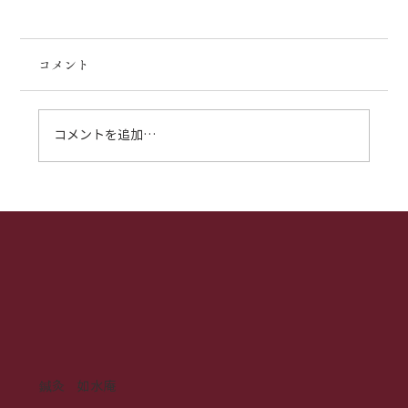
コメント
コメントを追加…
意外と身近な悩み？女性に多い「便秘」
の真実と東洋医学のチカラ【大宮駅東口
徒歩7分鍼灸如水庵】
鍼灸 如水庵