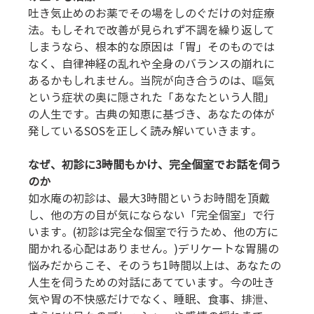
吐き気止めのお薬でその場をしのぐだけの対症療
法。もしそれで改善が見られず不調を繰り返して
しまうなら、根本的な原因は「胃」そのものでは
なく、自律神経の乱れや全身のバランスの崩れに
あるかもしれません。当院が向き合うのは、嘔気
という症状の奥に隠された「あなたという人間」
の人生です。古典の知恵に基づき、あなたの体が
発しているSOSを正しく読み解いていきます。
なぜ、初診に3時間もかけ、完全個室でお話を伺う
のか
如水庵の初診は、最大3時間というお時間を頂戴
し、他の方の目が気にならない「完全個室」で行
います。(初診は完全な個室で行うため、他の方に
聞かれる心配はありません。)デリケートな胃腸の
悩みだからこそ、そのうち1時間以上は、あなたの
人生を伺うための対話にあてています。今の吐き
気や胃の不快感だけでなく、睡眠、食事、排泄、