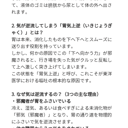
て、液体のゴミは膀胱から尿として体の外へ出さ
れます。
2. 気が逆流してしまう「胃気上逆（いきじょうぎ
ゃく）」とは？
胃は本来、消化したものを下へ下へとスムーズに
送り出す役割を持っています。
しかし、何かの原因でこの「下へ向かう力」が邪
魔されると、行き場を失った気がクルッと反転し
て上へ激しく突き上げてしまいます。
この状態を「胃気上逆」と呼び、これこそが東洋
医学における嘔吐の根本的な原因です。
3. なぜ気は逆流するの？（3つの主な理由）
・邪魔者が胃をふさいでいる
冷え、湿気、あるいは食べすぎによる未消化物が
「邪気（邪魔者）」となり、胃の通り道を物理的
にふさいで気を逆流させます。 