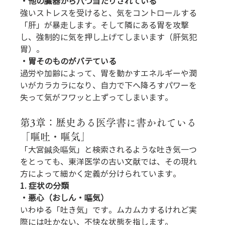
・他の臓器から八つ当たりされている
強いストレスを受けると、気をコントロールする
「肝」が暴走します。そして隣にある胃を攻撃
し、強制的に気を押し上げてしまいます（肝気犯
胃）。
・胃そのものがバテている
過労や加齢によって、胃を動かすエネルギーや潤
いがカラカラになり、自力で下へ降ろすパワーを
失って気がフワッと上ずってしまいます。
第3章：歴史ある医学書に書かれている
「嘔吐・嘔気」
「大宮鍼灸嘔気」と検索されるような吐き気一つ
をとっても、東洋医学の古い文献では、その現れ
方によって細かく定義が分けられています。
1. 症状の分類
・悪心（おしん・嘔気）
いわゆる「吐き気」です。ムカムカするけれど実
際には吐かない、不快な状態を指します。 