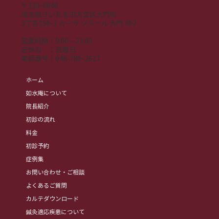
〒330-0846
埼玉県さいたま市大宮区大門町
3丁目150-1 カーサ ソラール 大門 302
営業時間：9:00～21:00
​定休日 ：日曜日
​電話番号：
048-780-2617
ホーム
如水庵について
院長紹介
初診の流れ
料金
初診予約
症例集
お問い合わせ・ご相談
よくあるご質問
カルテダウンロード
鍼灸適応疾患について