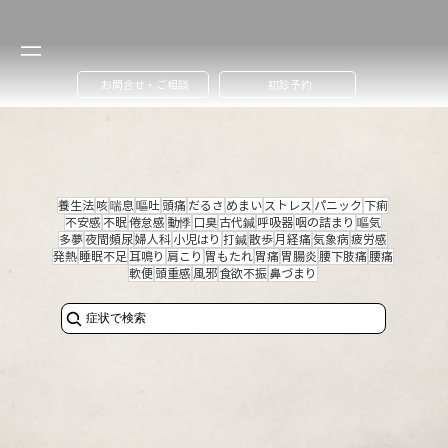
お問合せ・ご相談
初診予約
養生法
咳
喘息
嘔吐
頭痛
だるさ
めまい
ストレス
パニック
下痢
不安感
不眠
倦怠感
動悸
口臭
古代鍼
呼吸器
咽の詰まり
嘔気
多夢
夜間頻尿
婦人科
小児はり
打鍼
散歩
月経痛
気象病
疲労感
発熱
睡眠不足
耳鳴り
肩こり
胃もたれ
胃痛
胃腸炎
腰下肢痛
腰痛
軟便
頭重感
風邪
食欲不振
鼻づまり
症状で検索