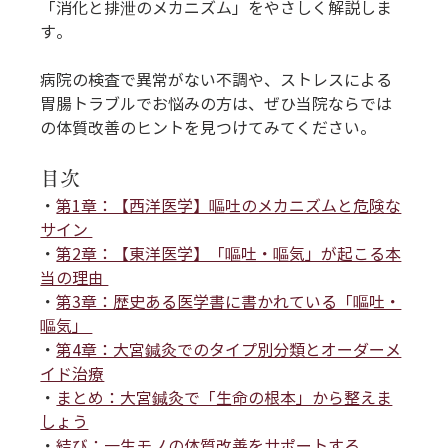
「消化と排泄のメカニズム」をやさしく解説しま
す。
病院の検査で異常がない不調や、ストレスによる
胃腸トラブルでお悩みの方は、ぜひ当院ならでは
の体質改善のヒントを見つけてみてください。
目次
・
第1章：【西洋医学】嘔吐のメカニズムと危険な
サイン 
・
第2章：【東洋医学】「嘔吐・嘔気」が起こる本
当の理由 
・
第3章：歴史ある医学書に書かれている「嘔吐・
嘔気」 
・
第4章：大宮鍼灸でのタイプ別分類とオーダーメ
イド治療
・
まとめ：大宮鍼灸で「生命の根本」から整えま
しょう
・
結び：一生モノの体質改善をサポートする