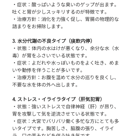
・症状：酸っぱいような臭いのゲップが出ます。
吐くと胃が少しスッキリするのが特徴です。 
・治療方針：消化を力強く促し、胃腸の物理的な
詰まりをお掃除します。
3. 水分代謝の不良タイプ（痰飲内停）
・状態：体内の水はけが悪くなり、余分な水（水
毒）が胃をふさいでいる状態です。 
・症状：よだれや水っぽいものをよく吐き、めま
いや動悸を伴うことが多いです。 
・治療方針：お腹を温めて水分の巡りを良くし、
不要な水を体の外へ出します。
4. ストレス・イライラタイプ（肝気犯胃）
・状態：強いストレスで自律神経（肝）が昂り、
胃を攻撃して気を逆流させている状態です。 
・症状：大宮でバリバリ働く多忙な方にとても多
いタイプです。胸苦しさ、脇腹の張り、イライ
ラ、口の苦みなどを伴う吐き気です。 