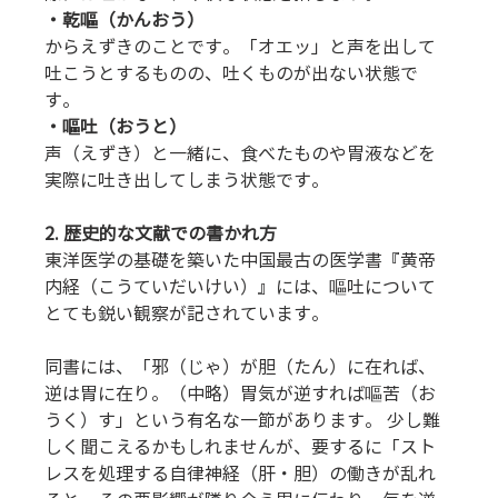
・乾嘔（かんおう）
からえずきのことです。「オエッ」と声を出して
吐こうとするものの、吐くものが出ない状態で
す。 
・嘔吐（おうと）
声（えずき）と一緒に、食べたものや胃液などを
実際に吐き出してしまう状態です。
2. 歴史的な文献での書かれ方
東洋医学の基礎を築いた中国最古の医学書『黄帝
内経（こうていだいけい）』には、嘔吐について
とても鋭い観察が記されています。
同書には、「邪（じゃ）が胆（たん）に在れば、
逆は胃に在り。（中略）胃気が逆すれば嘔苦（お
うく）す」という有名な一節があります。 少し難
しく聞こえるかもしれませんが、要するに「スト
レスを処理する自律神経（肝・胆）の働きが乱れ