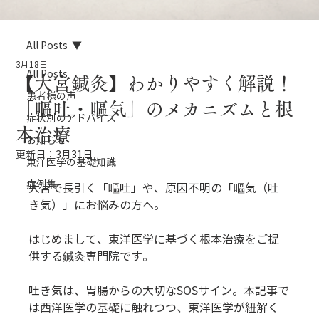
All Posts
3月18日
All Posts
【大宮鍼灸】わかりやすく解説！
患者様の声
「嘔吐・嘔気」のメカニズムと根
症状別のアドバイス
本治療
お知らせ
更新日：
3月31日
東洋医学の基礎知識
症例集
大宮で長引く「嘔吐」や、原因不明の「嘔気（吐
き気）」にお悩みの方へ。
はじめまして、東洋医学に基づく根本治療をご提
供する鍼灸専門院です。
吐き気は、胃腸からの大切なSOSサイン。本記事で
は西洋医学の基礎に触れつつ、東洋医学が紐解く