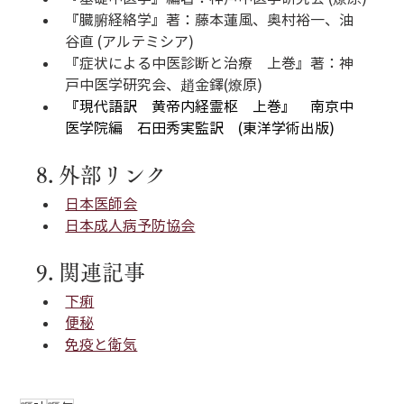
『臓腑経絡学』著：藤本蓮風、奥村裕一、油
谷直 (アルテミシア)
『症状による中医診断と治療　上巻』著：神
戸中医学研究会、趙金鐸(燎原)
『現代語訳　黄帝内経霊枢　上巻』　南京中
医学院編　石田秀実監訳　(東洋学術出版)
8. 外部リンク
日本医師会
日本成人病予防協会
9. 関連記事
下痢
便秘
免疫と衛気