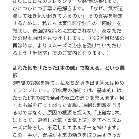
さらには日々のプレッシャーや感情の揺れまで、
ひとつひとつ丁寧に紐解きます。 「なぜ、気が逆
流して吐き気が起きているのか」 その真実を特定
するために、私たちは東洋医学独自の「四診」を
徹底し、表面的な病名に左右されない、あなただ
けの根本原因を見つけ出します。（※2回目以降の
再診時は、よりスムーズに治療を受けていただけ
るよう「半個室」でのご案内となります。）
乱れた気を「たった1本の鍼」で整える、という選
択
3時間の診察を経て、私たちが導き出す答えは極め
てシンプルです。如水庵の施術では、基本的には
たった1本の鍼で全身の気血の巡りを整えます。何
十本も鍼を打って弱った胃腸に過剰な刺激を与え
るのではなく、原因の根源を捉えた「正確な1本」
によって、逆流した気（胃気上逆）を下へとスム
ーズに降ろし、不足したエネルギーを補います。
この一手が、胃腸が本来の働きを取り戻すきっか