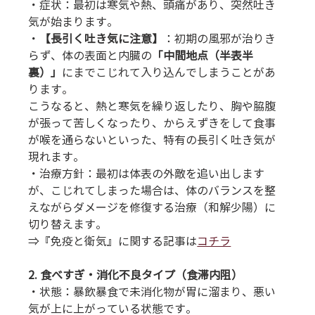
・症状：最初は寒気や熱、頭痛があり、突然吐き
気が始まります。 
・
【長引く吐き気に注意】
：初期の風邪が治りき
らず、体の表面と内臓の
「中間地点（半表半
裏）」
にまでこじれて入り込んでしまうことがあ
ります。
こうなると、熱と寒気を繰り返したり、胸や脇腹
が張って苦しくなったり、からえずきをして食事
が喉を通らないといった、特有の長引く吐き気が
現れます。 
・治療方針：最初は体表の外敵を追い出します
が、こじれてしまった場合は、体のバランスを整
えながらダメージを修復する治療（和解少陽）に
切り替えます。
⇒『免疫と衛気』に関する記事は
コチラ
2. 食べすぎ・消化不良タイプ（食滞内阻）
・状態：暴飲暴食で未消化物が胃に溜まり、悪い
気が上に上がっている状態です。 