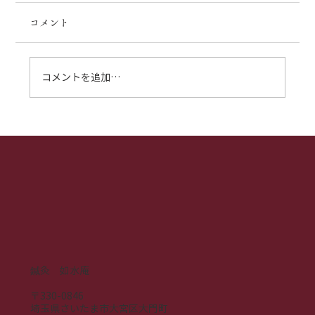
コメント
コメントを追加…
【大宮の鍼灸院】毎月つらい生理痛や
PMS、薬でごまかしていませんか？西洋
医学×東洋医学で読み解く根本改善への道
鍼灸 如水庵
〒330-0846
埼玉県さいたま市大宮区大門町