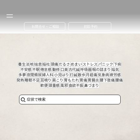
お問合せ・ご相談
初診予約
養生法
咳
喘息
嘔吐
頭痛
だるさ
めまい
ストレス
パニック
下痢
不安感
不眠
倦怠感
動悸
口臭
古代鍼
呼吸器
咽の詰まり
嘔気
多夢
夜間頻尿
婦人科
小児はり
打鍼
散歩
月経痛
気象病
疲労感
発熱
睡眠不足
耳鳴り
肩こり
胃もたれ
胃痛
胃腸炎
腰下肢痛
腰痛
軟便
頭重感
風邪
食欲不振
鼻づまり
症状で検索