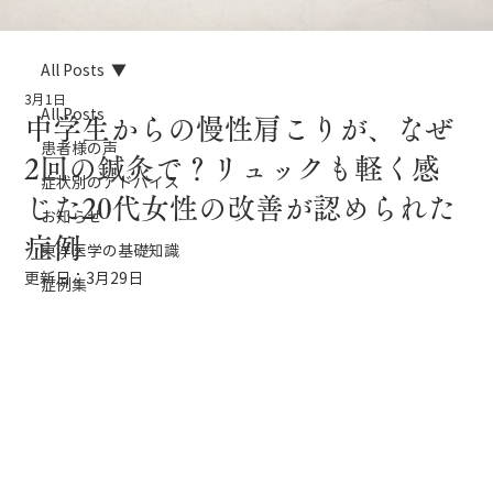
All Posts
3月1日
All Posts
中学生からの慢性肩こりが、なぜ
患者様の声
2回の鍼灸で？リュックも軽く感
症状別のアドバイス
じた20代女性の改善が認められた
お知らせ
症例
東洋医学の基礎知識
更新日：
3月29日
症例集