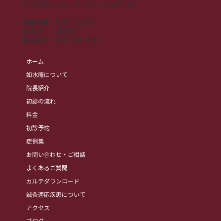
3丁目150-1 カーサ ソラール 大門 302
営業時間：9:00～21:00
​定休日 ：日曜日
​電話番号：
048-780-2617
ホーム
如水庵について
院長紹介
初診の流れ
料金
初診予約
症例集
お問い合わせ・ご相談
よくあるご質問
カルテダウンロード
鍼灸適応疾患について
アクセス