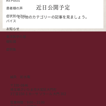
All Posts
近日公開予定
患者様の声
症状別のアド
その他のカテゴリーの記事を見ましょう。
バイス
お知らせ
東洋医学の基
礎知識
症例集
鍼灸 如水庵
〒330-0846
埼玉県さいたま市大宮区大門町
3丁目150-1 カーサ ソラール 大門 302
営業時間：9:00～21:00