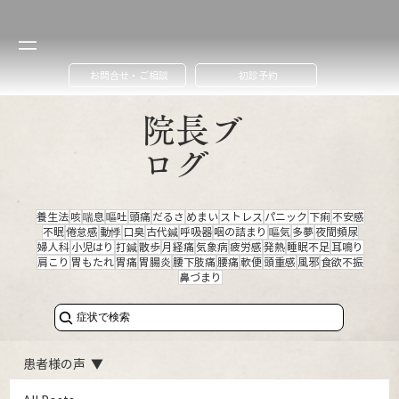
お問合せ・ご相談
初診予約
​院長ブ
ログ
養生法
咳
喘息
嘔吐
頭痛
だるさ
めまい
ストレス
パニック
下痢
不安感
不眠
倦怠感
動悸
口臭
古代鍼
呼吸器
咽の詰まり
嘔気
多夢
夜間頻尿
婦人科
小児はり
打鍼
散歩
月経痛
気象病
疲労感
発熱
睡眠不足
耳鳴り
肩こり
胃もたれ
胃痛
胃腸炎
腰下肢痛
腰痛
軟便
頭重感
風邪
食欲不振
鼻づまり
症状で検索
患者様の声